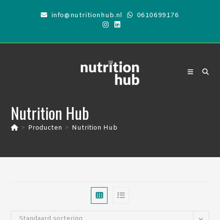
Ga
info@nutritionhub.nl
0610699176
naar
inhoud
Nutrition Hub
>
Producten
>
Nutrition Hub
Standaard sortering