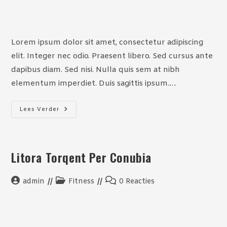
auteur:
reacties:
Lorem ipsum dolor sit amet, consectetur adipiscing
elit. Integer nec odio. Praesent libero. Sed cursus ante
dapibus diam. Sed nisi. Nulla quis sem at nibh
elementum imperdiet. Duis sagittis ipsum.…
Neque
Lees Verder
Adipiscing
An
Cursus
Litora Torqent Per Conubia
Bericht
Berichtcategorie:
Bericht
admin
Fitness
0 Reacties
auteur:
reacties: