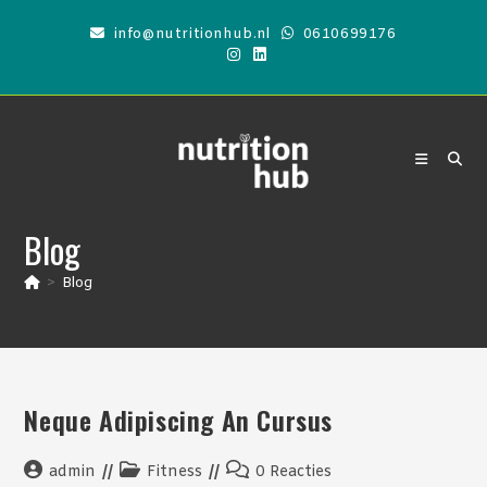
Ga
info@nutritionhub.nl
0610699176
naar
inhoud
Blog
>
Blog
Neque Adipiscing An Cursus
Bericht
Berichtcategorie:
Bericht
admin
Fitness
0 Reacties