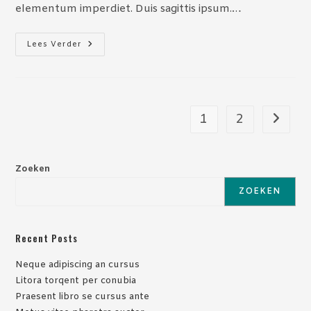
elementum imperdiet. Duis sagittis ipsum.…
Praesent
Lees Verder
Libro
Se
Cursus
Ante
1
2
Naar vo
Zoeken
ZOEKEN
Recent Posts
Neque adipiscing an cursus
Litora torqent per conubia
Praesent libro se cursus ante